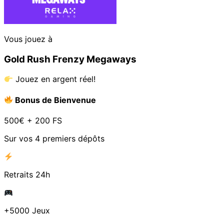
Vous jouez à
Gold Rush Frenzy Megaways
Jouez en argent réel!
Bonus de Bienvenue
500€ + 200 FS
Sur vos 4 premiers dépôts
Retraits 24h
+5000 Jeux