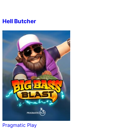
Hell Butcher
Pragmatic Play