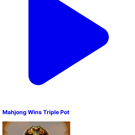
Mahjong Wins Triple Pot