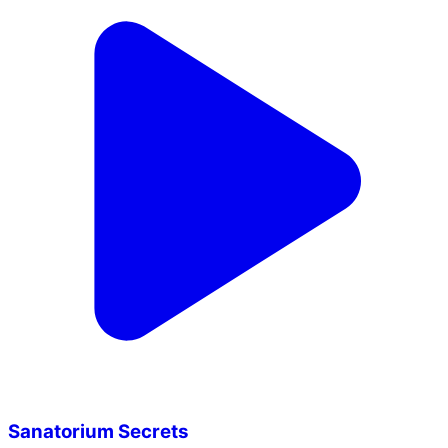
Sanatorium Secrets