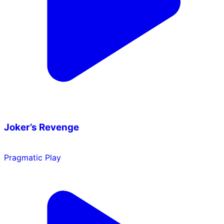
Joker’s Revenge
Pragmatic Play