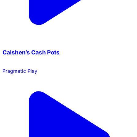
Caishen’s Cash Pots
Pragmatic Play