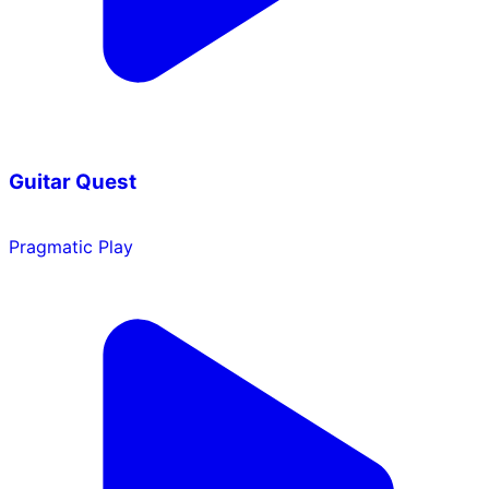
Guitar Quest
Pragmatic Play