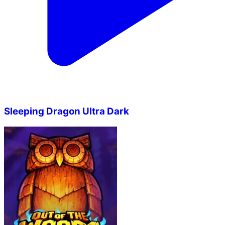
Sleeping Dragon Ultra Dark