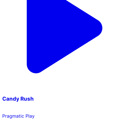
Candy Rush
Pragmatic Play