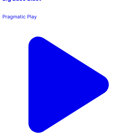
Pragmatic Play