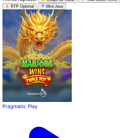
RTP Optimal
Mini-Jeux
Pragmatic Play