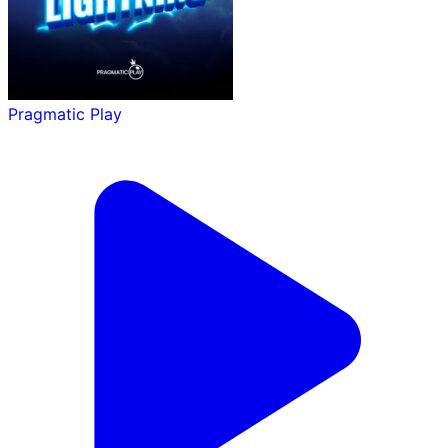
Pragmatic Play