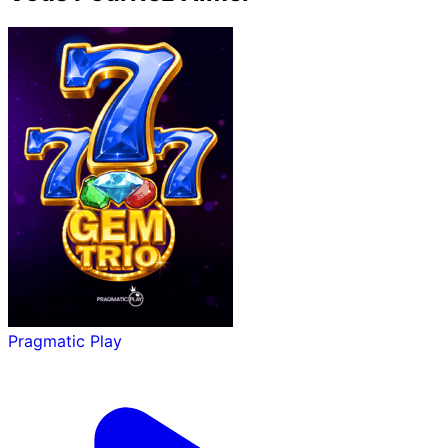
Pragmatic Play