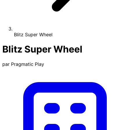
Blitz Super Wheel
Blitz Super Wheel
par Pragmatic Play