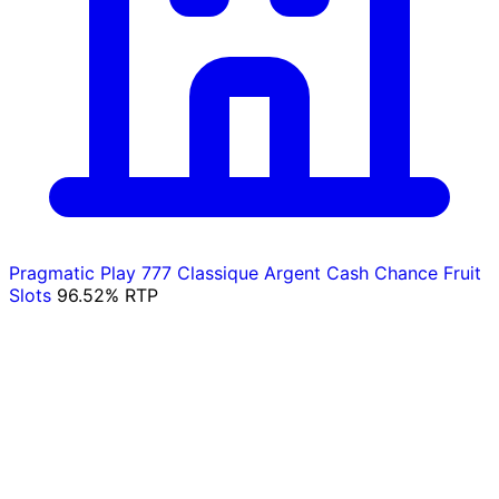
Pragmatic Play
777 Classique
Argent
Cash
Chance
Fruit
Slots
96.52% RTP