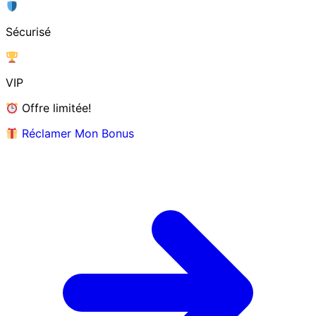
Sécurisé
VIP
Offre limitée!
Réclamer Mon Bonus