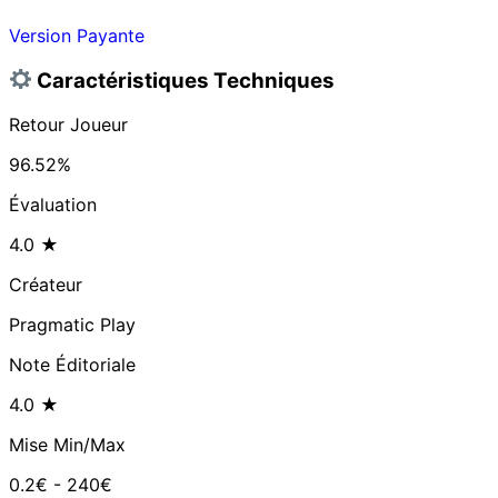
Version Payante
Caractéristiques Techniques
Retour Joueur
96.52%
Évaluation
4.0
★
Créateur
Pragmatic Play
Note Éditoriale
4.0
★
Mise Min/Max
0.2€ - 240€