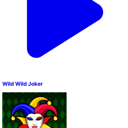
Wild Wild Joker