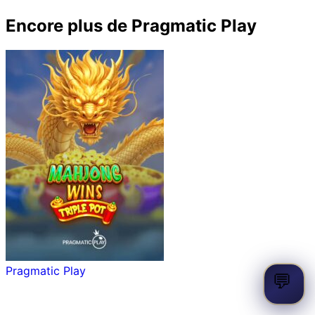
Encore plus de Pragmatic Play
Pragmatic Play